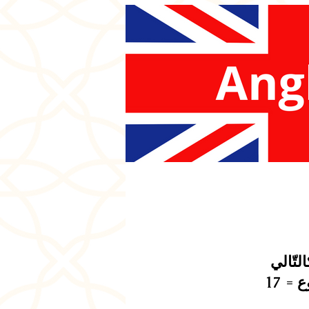
الدروس الخصوصية = 30 ساعة، بمعدّل حصتين في الأسبوع = 17