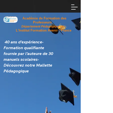
Académie de Formation des
Professeurs
Département Pédagogique de :
L'Institut Formation Avenir - France
40 ans d’expérience-​
Formation qualifiante
fournie par l’auteure de 30
manuels scolaires-
Découvrez notre Mallette
Pédagogique