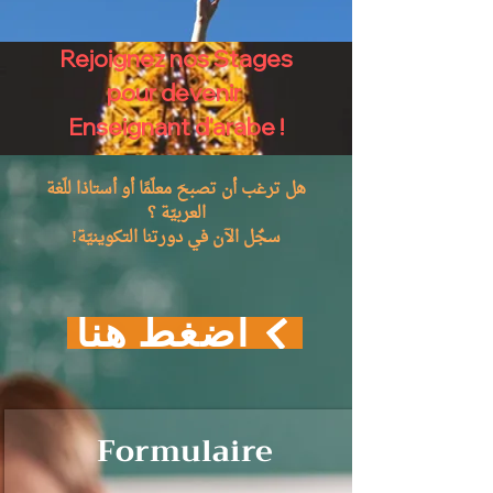
Rejoignez nos Stages
pour devenir
!
Enseignant d'arabe
هل ترغب أن تصبحَ معلّمًا أو أستاذا للّغة
العربيّة ؟
!سجٌل الآن في دورتنا التكوينيّة
اضغط هنا
Formulaire