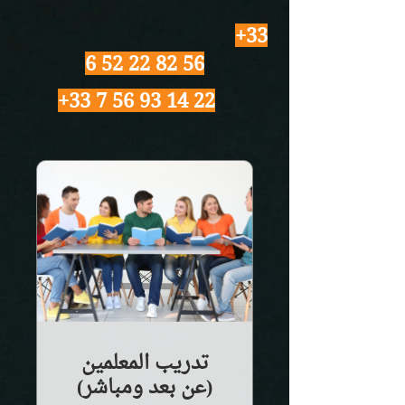
+33
6 52 22 82 56
+33 7 56 93 14 22
تدريب المعلمين
(عن بعد ومباشر)