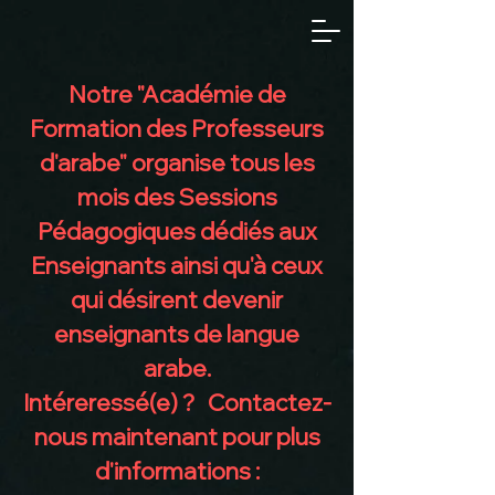
Notre "Académie de
Formation des Professeurs
d'arabe" organise tous les
mois des Sessions
Pédagogiques dédiés aux
Enseignants ainsi qu'à ceux
qui désirent devenir
enseignants de langue
arabe.
Intéreressé(e) ? Contactez-
nous maintenant pour plus
d'informations :